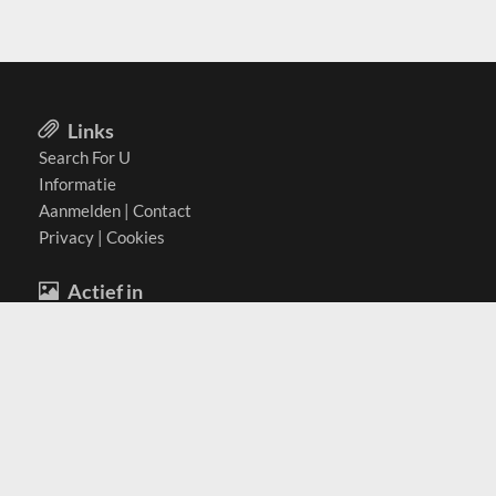
Links
Search For U
Informatie
Aanmelden
|
Contact
Privacy
|
Cookies
Actief in
België
Duitsland
Nederland
Oostenrijk
Zwitserland
Contact