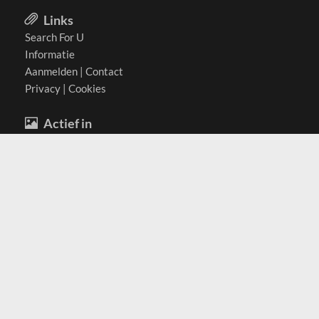
Links
Search For U
Informatie
Aanmelden
|
Contact
Privacy
|
Cookies
Actief in
België
Duitsland
Nederland
Oostenrijk
Zwitserland
Contact
(c) 2026 Copyrights
SearchForU.nl
Tel: +31 (0)75 7502 082
Email:
info@searchforu.nl