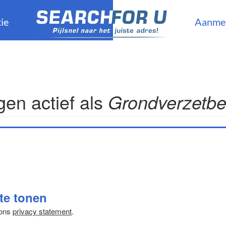
ie
Aanme
en actief als
Grondverzetbe
 te tonen
 ons
privacy statement
.