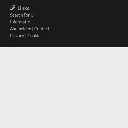
Links
Search For U
Informatie
Aanmelden
|
Contact
Privacy
|
Cookies
Actief in
België
Duitsland
Nederland
Oostenrijk
Zwitserland
Contact
(c) 2026 Copyrights
SearchForU.nl
Tel: +31 (0)75 7502 082
Email:
info@searchforu.nl