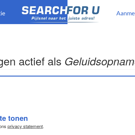
ie
Aanme
en actief als
Geluidsopname
 te tonen
 ons
privacy statement
.