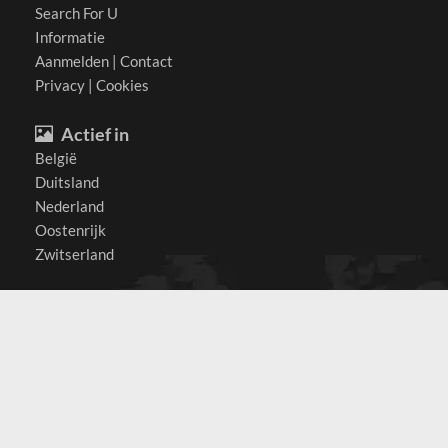
Search For U
Informatie
Aanmelden
|
Contact
Privacy
|
Cookies
Actief in
België
Duitsland
Nederland
Oostenrijk
Zwitserland
Contact
(c) 2026 Copyrights
SearchForU.nl
Tel: +31 (0)75 7502 082
Email:
info@searchforu.nl
Leveringsvoorwaarden