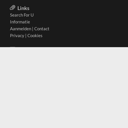
Links
Search For U
Informatie
Aanmelden
|
Contact
Privacy
|
Cookies
Actief in
België
Duitsland
Nederland
Oostenrijk
Zwitserland
Contact
(c) 2026 Copyrights
SearchForU.nl
Tel: +31 (0)75 7502 082
Email:
info@searchforu.nl