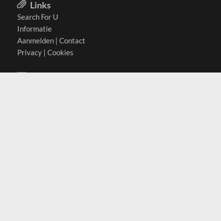
Links
Search For U
Informatie
Aanmelden
|
Contact
Privacy
|
Cookies
Actief in
België
Duitsland
Nederland
Oostenrijk
Zwitserland
Contact
(c) 2026 Copyrights
SearchForU.nl
Tel: +31 (0)75 7502 082
Email:
info@searchforu.nl
Leveringsvoorwaarden