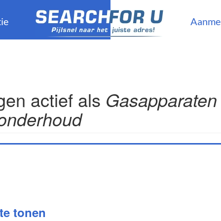
ie
Aanme
en actief als
Gasapparaten e
 onderhoud
 te tonen