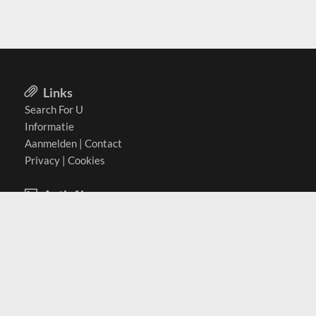
Links
Search For U
Informatie
Aanmelden
|
Contact
Privacy
|
Cookies
Actief in
België
Duitsland
Nederland
Oostenrijk
Zwitserland
Contact