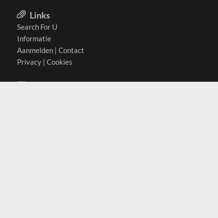
Links
Search For U
Informatie
Aanmelden
|
Contact
Privacy
|
Cookies
Actief in
België
Duitsland
Nederland
Oostenrijk
Zwitserland
Contact
(c) 2026 Copyrights
SearchForU.nl
Tel: +31 (0)75 7502 082
Email:
info@searchforu.nl