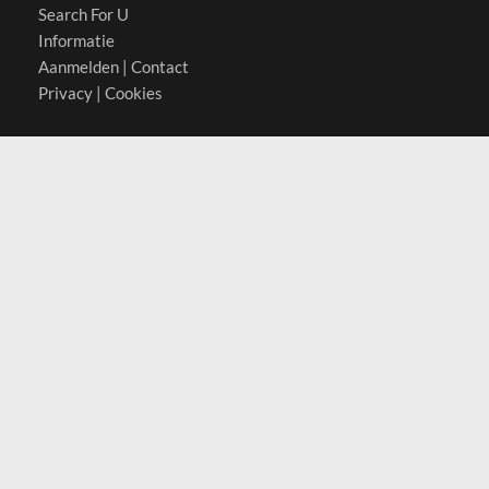
Search For U
Informatie
Aanmelden
|
Contact
Privacy
|
Cookies
Actief in
België
Duitsland
Nederland
Oostenrijk
Zwitserland
Contact
(c) 2026 Copyrights
SearchForU.nl
Tel: +31 (0)75 7502 082
Email:
info@searchforu.nl
Leveringsvoorwaarden