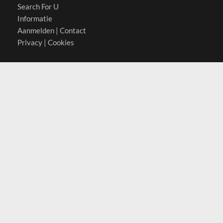
Search For U
Informatie
Aanmelden
|
Contact
Privacy
|
Cookies
Actief in
België
Duitsland
Nederland
Oostenrijk
Zwitserland
Contact
(c) 2026 Copyrights
SearchForU.nl
Tel: +31 (0)75 7502 082
Email:
info@searchforu.nl
Leveringsvoorwaarden