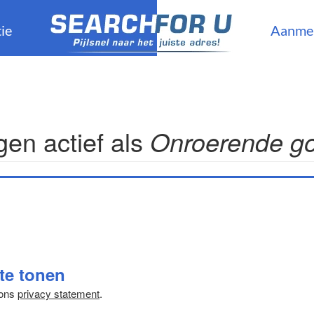
ie
Aanme
en actief als
Onroerende g
 te tonen
 ons
privacy statement
.