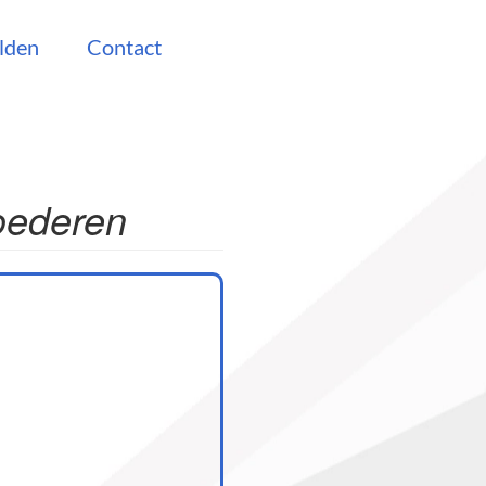
lden
Contact
oederen