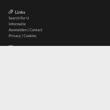
Links
Search For U
Informatie
Aanmelden
|
Contact
Privacy
|
Cookies
Actief in
België
Duitsland
Nederland
Oostenrijk
Zwitserland
Contact
(c) 2026 Copyrights
SearchForU.nl
Tel: +31 (0)75 7502 082