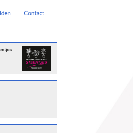
lden
Contact
entjes