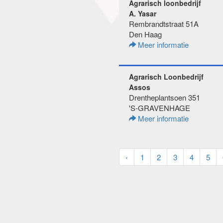
Agrarisch loonbedrijf
A. Yasar
Rembrandtstraat 51A
Den Haag
Meer informatie
Agrarisch Loonbedrijf
Assos
Drentheplantsoen 351
'S-GRAVENHAGE
Meer informatie
‹
1
2
3
4
5