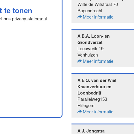
Witte de Witstraat 70
t te tonen
Papendrecht
Meer informatie
et ons
privacy statement
.
A.B.A. Loon- en
Grondverzet
Leeuwerik 19
Venhuizen
Meer informatie
A.E.Q. van der Wiel
Kraanverhuur en
Loonbedrijf
Parallelweg153
Hillegom
Meer informatie
A.J. Jongstra