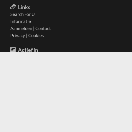
Links
Search For U
Informatie
Aanmelden
|
Contact
Privacy
|
Cookies
Actief in
België
Duitsland
Nederland
Oostenrijk
Zwitserland
Contact
(c) 2026 Copyrights
SearchForU.nl
Tel: +31 (0)75 7502 082
Email:
info@searchforu.nl