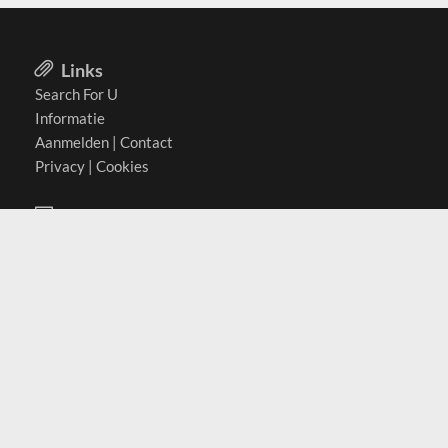
Links
Search For U
Informatie
Aanmelden
|
Contact
Privacy
|
Cookies
Actief in
België
Duitsland
Nederland
Oostenrijk
Zwitserland
Contact
(c) 2026 Copyrights
SearchForU.nl