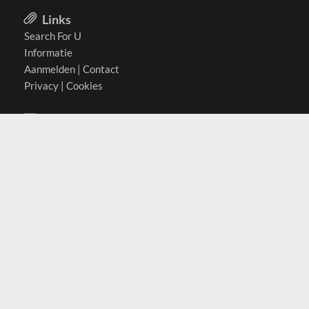
Links
Search For U
Informatie
Aanmelden
|
Contact
Privacy
|
Cookies
Actief in
België
Duitsland
Nederland
Oostenrijk
Zwitserland
Contact
(c) 2026 Copyrights
SearchForU.nl
Tel: +31 (0)75 7502 082
Email:
info@searchforu.nl