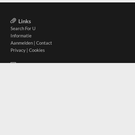
Links
Search For U
Informatie
Aanmelden
|
Contact
Privacy
|
Cookies
Actief in
België
Duitsland
Nederland
Oostenrijk
Zwitserland
Contact
(c) 2026 Copyrights
SearchForU.nl