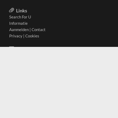
Links
Search For U
Informatie
Aanmelden
|
Contact
Privacy
|
Cookies
Actief in
België
Duitsland
Nederland
Oostenrijk
Zwitserland
Contact
(c) 2026 Copyrights
SearchForU.nl
Tel: +31 (0)75 7502 082