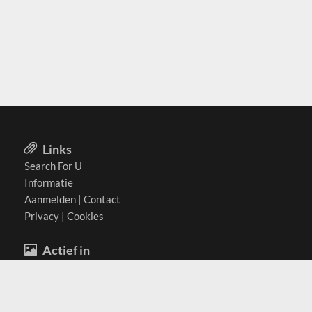
Links
Search For U
Informatie
Aanmelden
|
Contact
Privacy
|
Cookies
Actief in
België
Duitsland
Nederland