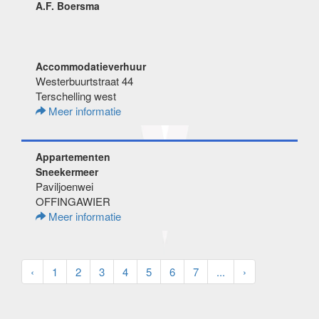
A.F. Boersma
Accommodatieverhuur
Westerbuurtstraat 44
Terschelling west
Meer informatie
Appartementen
Sneekermeer
Paviljoenwei
OFFINGAWIER
Meer informatie
‹
1
2
3
4
5
6
7
...
›