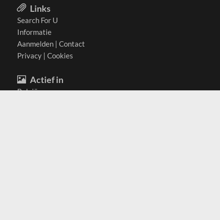
Links
Search For U
Informatie
Aanmelden
|
Contact
Privacy
|
Cookies
Actief in
België
Duitsland
Nederland
Oostenrijk
Zwitserland
Contact
(c) 2026 Copyrights
SearchForU.nl
Tel: +31 (0)75 7502 082
Email:
info@searchforu.nl