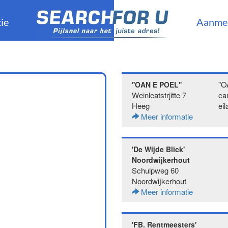
ie
Aanme
"O
''OAN E POEL''
Weinleatstrjitte 7
ca
Heeg
eil
Meer informatie
'De Wijde Blick'
Noordwijkerhout
Schulpweg 60
Noordwijkerhout
Meer informatie
'FB. Rentmeesters'