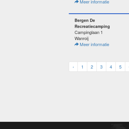
Meer informatie
Bergen De
Recreatiecamping
Campinglaan 1
Wanroij
Meer informatie
‹
1
2
3
4
5