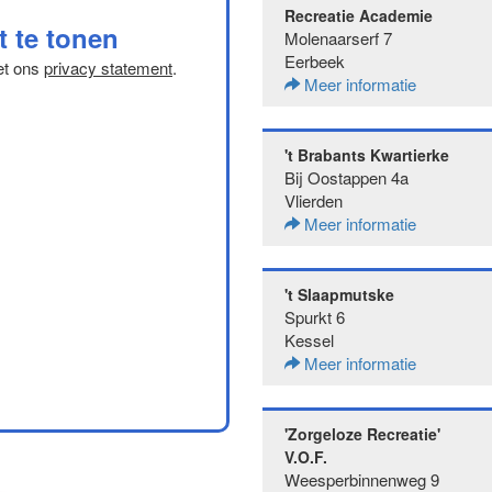
Recreatie Academie
t te tonen
Molenaarserf 7
Eerbeek
et ons
privacy statement
.
Meer informatie
't Brabants Kwartierke
Bij Oostappen 4a
Vlierden
Meer informatie
't Slaapmutske
Spurkt 6
Kessel
Meer informatie
'Zorgeloze Recreatie'
V.O.F.
Weesperbinnenweg 9