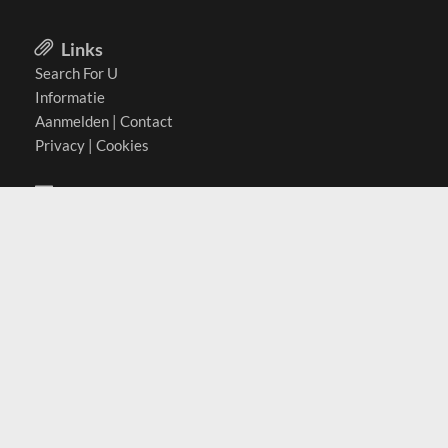
Links
Search For U
Informatie
Aanmelden
|
Contact
Privacy
|
Cookies
Actief in
België
Duitsland
Nederland
Oostenrijk
Zwitserland
Contact
(c) 2026 Copyrights
SearchForU.nl
Tel: +31 (0)75 7502 082