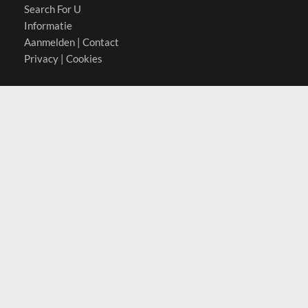
Search For U
Informatie
Aanmelden
|
Contact
Privacy
|
Cookies
Actief in
België
Duitsland
Nederland
Oostenrijk
Zwitserland
Contact
(c) 2026 Copyrights
SearchForU.nl
Tel: +31 (0)75 7502 082
Email:
info@searchforu.nl
Leveringsvoorwaarden