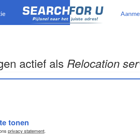
ie
Aanme
en actief als
Relocation ser
 te tonen
 ons
privacy statement
.