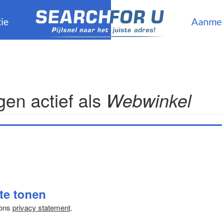
ie
Aanme
en actief als
Webwinkel
 te tonen
 ons
privacy statement
.