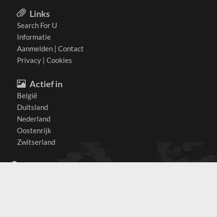
Links
Search For U
Informatie
Aanmelden
|
Contact
Privacy
|
Cookies
Actief in
België
Duitsland
Nederland
Oostenrijk
Zwitserland
Contact
(c) 2026 Copyrights
SearchForU.nl
Tel: +31 (0)75 7502 082
Email:
info@searchforu.nl