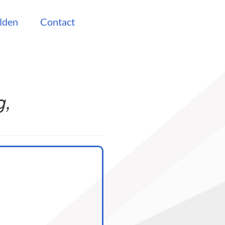
lden
Contact
g,