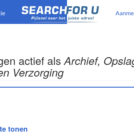
ie
Aanme
en actief als
Archief, Opsla
 en Verzorging
 te tonen