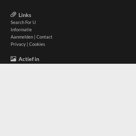
Links
Search For U
Informatie
Aanmelden
|
Contact
Privacy
|
Cookies
Actief in
België
Duitsland
Nederland
Oostenrijk
Zwitserland
Contact
(c) 2026 Copyrights
SearchForU.nl
Tel: +31 (0)75 7502 082