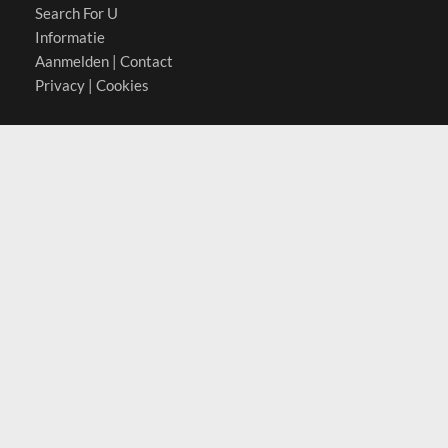
Search For U
Informatie
Aanmelden
|
Contact
Privacy
|
Cookies
Actief in
België
Duitsland
Nederland
Oostenrijk
Zwitserland
Contact
(c) 2026 Copyrights
SearchForU.nl
Tel: +31 (0)75 7502 082
Email:
info@searchforu.nl
Leveringsvoorwaarden