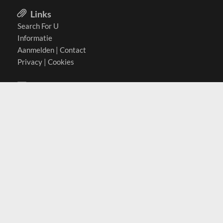
Links
Search For U
Informatie
Aanmelden
|
Contact
Privacy
|
Cookies
Actief in
België
Duitsland
Nederland
Oostenrijk
Zwitserland
Contact
(c) 2026 Copyrights
SearchForU.nl
Tel: +31 (0)75 7502 082
Email:
info@searchforu.nl