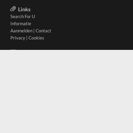
Links
Search For U
Informatie
Aanmelden
|
Contact
Privacy
|
Cookies
Actief in
België
Duitsland
Nederland
Oostenrijk
Zwitserland
Contact
(c) 2026 Copyrights
SearchForU.nl
Tel: +31 (0)75 7502 082
Email:
info@searchforu.nl