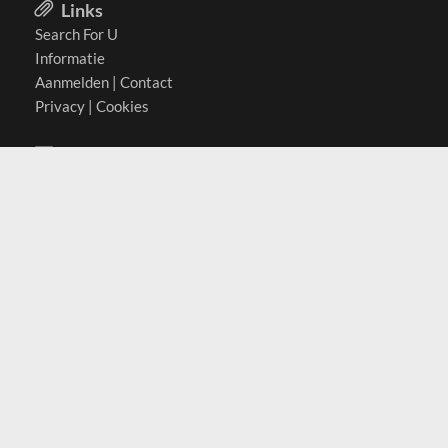
Links
Search For U
Informatie
Aanmelden
|
Contact
Privacy
|
Cookies
Actief in
België
Duitsland
Nederland
Oostenrijk
Zwitserland
Contact
(c) 2026 Copyrights
SearchForU.nl
Tel: +31 (0)75 7502 082
Email:
info@searchforu.nl
Leveringsvoorwaarden