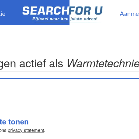
ie
Aanme
en actief als
Warmtetechni
 te tonen
 ons
privacy statement
.