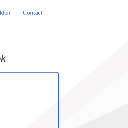
lden
Contact
ek