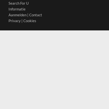
Search For U
Informatie
Aanmelden
|
Contact
Privacy
|
Cookies
Actief in
België
Duitsland
Nederland
Oostenrijk
Zwitserland
Contact
(c) 2026 Copyrights
SearchForU.nl
Tel: +31 (0)75 7502 082
Email:
info@searchforu.nl
Leveringsvoorwaarden