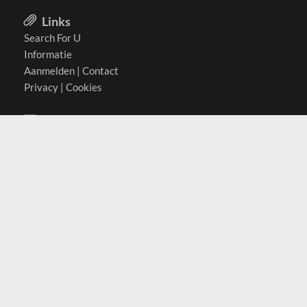
Links
Search For U
Informatie
Aanmelden
|
Contact
Privacy
|
Cookies
Actief in
België
Duitsland
Nederland
Oostenrijk
Zwitserland
Contact
(c) 2026 Copyrights
SearchForU.nl
Tel: +31 (0)75 7502 082
Email:
info@searchforu.nl