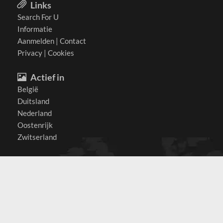
Links
Search For U
Informatie
Aanmelden
|
Contact
Privacy
|
Cookies
Actief in
België
Duitsland
Nederland
Oostenrijk
Zwitserland
Contact
(c) 2026 Copyrights
SearchForU.nl
Tel: +31 (0)75 7502 082
Email:
info@searchforu.nl
Leveringsvoorwaarden