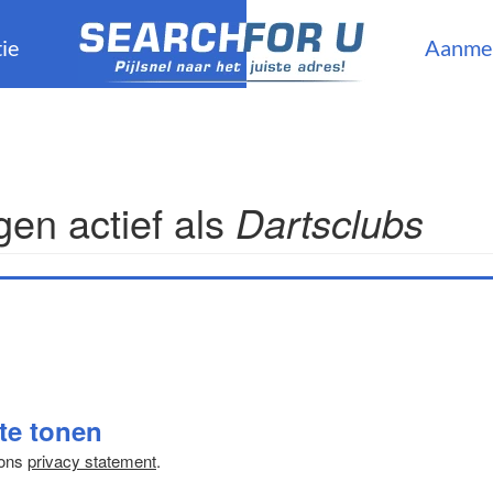
ie
Aanme
en actief als
Dartsclubs
 te tonen
 ons
privacy statement
.