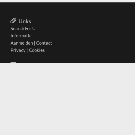
Links
Search For U
Informatie
Aanmelden
|
Contact
Privacy
|
Cookies
Actief in
België
Duitsland
Nederland
Oostenrijk
Zwitserland
Contact
(c) 2026 Copyrights
SearchForU.nl