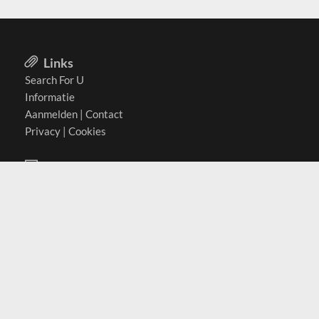
Links
Search For U
Informatie
Aanmelden
|
Contact
Privacy
|
Cookies
Actief in
België
Duitsland
Nederland
Oostenrijk
Zwitserland
Contact
(c) 2026 Copyrights