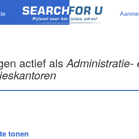
ie
Aanme
en actief als
Administratie-
ieskantoren
 te tonen