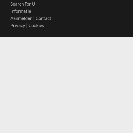
Search For U
Informatie
Aanmelden
|
Contact
Privacy
|
Cookies
Actief in
België
Duitsland
Nederland
Oostenrijk
Zwitserland
Contact
(c) 2026 Copyrights
SearchForU.nl
Tel: +31 (0)75 7502 082
Email:
info@searchforu.nl
Leveringsvoorwaarden