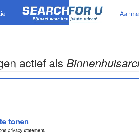
ie
Aanme
en actief als
Binnenhuisarci
 te tonen
 ons
privacy statement
.