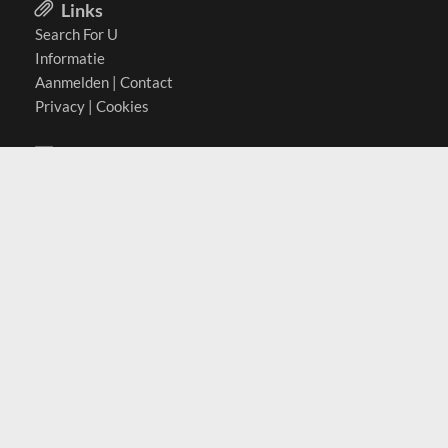
Links
Search For U
Informatie
Aanmelden
|
Contact
Privacy
|
Cookies
Actief in
België
Duitsland
Nederland
Oostenrijk
Zwitserland
Contact
(c) 2026 Copyrights
SearchForU.nl
Tel: +31 (0)75 7502 082
Email:
info@searchforu.nl
Leveringsvoorwaarden