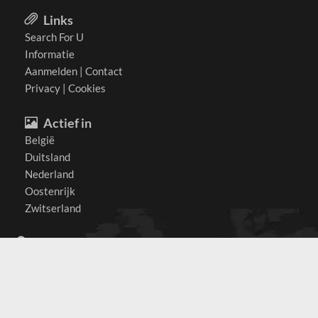
Links
Search For U
Informatie
Aanmelden
|
Contact
Privacy
|
Cookies
Actief in
België
Duitsland
Nederland
Oostenrijk
Zwitserland
Contact
(c) 2026 Copyrights
SearchForU.nl
Tel: +31 (0)75 7502 082
Email:
info@searchforu.nl