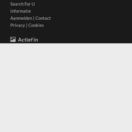
Search For U
Informatie
Aanmelden
|
Contact
Privacy
|
Cookies
Actief in
België
Duitsland
Nederland
Oostenrijk
Zwitserland
Contact
(c) 2026 Copyrights
SearchForU.nl
Tel: +31 (0)75 7502 082
Email:
info@searchforu.nl
Leveringsvoorwaarden