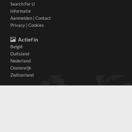
Search For U
Informatie
Aanmelden
|
Contact
Privacy
|
Cookies
Actief in
België
Duitsland
Nederland
Oostenrijk
Zwitserland
Contact
(c) 2026 Copyrights
SearchForU.nl
Tel: +31 (0)75 7502 082
Email:
info@searchforu.nl
Leveringsvoorwaarden