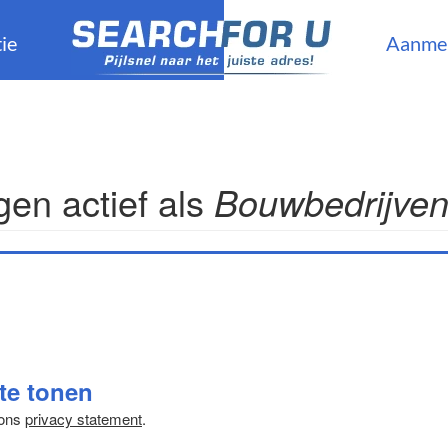
ie
Aanme
en actief als
Bouwbedrijve
 te tonen
 ons
privacy statement
.