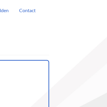
lden
Contact
n